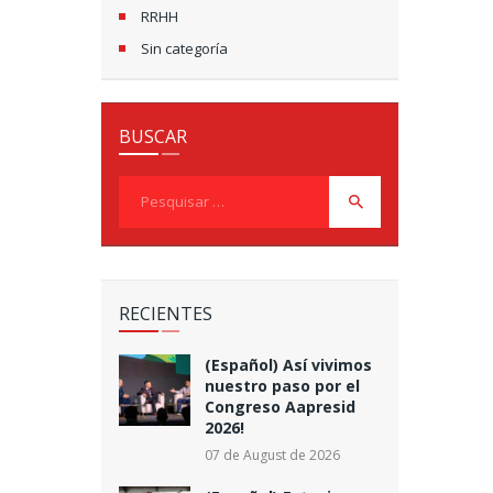
RRHH
Sin categoría
BUSCAR
Pesquisar
por:
RECIENTES
(Español) Así vivimos
nuestro paso por el
Congreso Aapresid
2026!
07 de August de 2026