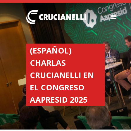
SEMEADORES
ESPALHADORES DE
(ESPAÑOL)
FERTILIZANTES
CHARLAS
INSTITUCIONAL
CONCESIONARIOS
CRUCIANELLI EN
NOVEDADES
EL CONGRESO
NOSSA EMPRESA
CONTACTO
AAPRESID 2025