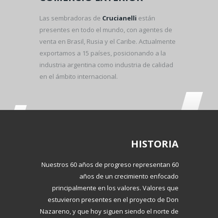
Las sembradoras de
Crucianelli
están
presentes en todo el mundo, con agentes de
venta en Brasil, Rusia y el Caribe. Actualmente
exportamos a 15 países, posicionando a la
industria argentina como industria de calidad
en el ámbito internacional.
HISTORIA
Nuestros 60 años de progreso representan 60
años de un crecimiento enfocado
principalmente en los valores. Valores que
estuvieron presentes en el proyecto de Don
Nazareno, y que hoy siguen siendo el norte de