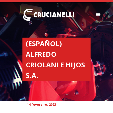
SEMEADORES
ESPALHADORES DE
(ESPAÑOL)
FERTILIZANTES
ALFREDO
INSTITUCIONAL
CONCESIONARIOS
CRIOLANI E HIJOS
NOVEDADES
S.A.
NOSSA EMPRESA
CONTACTO
14 fevereiro, 2023