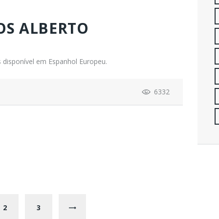
OS ALBERTO
 disponível em Espanhol Europeu.
6332
PAGE
2
PAGE
3
>