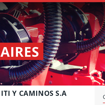
SEMEADORES
ESPALHADORES
DE
FERTILIZANTES
INSTITUCIONAL
AIRES
CONCESIONARIOS
NOVEDADES
NOSSA EMPRESA
CONTACTO
ITI Y CAMINOS S.A