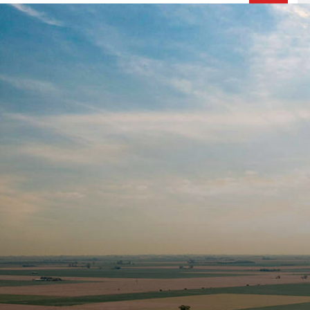
V
E
G
A
Ç
Ã
O
P