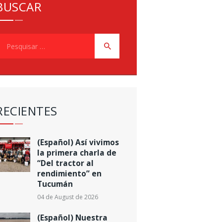
BUSCAR
esquisar
or:
RECIENTES
(Español) Así vivimos
la primera charla de
“Del tractor al
rendimiento” en
Tucumán
04 de August de 2026
(Español) Nuestra