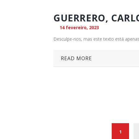
GUERRERO, CARL
14 fevereiro, 2023
Desculpe-nos, mas este texto está apenas
READ MORE
N
A
PAGE
1