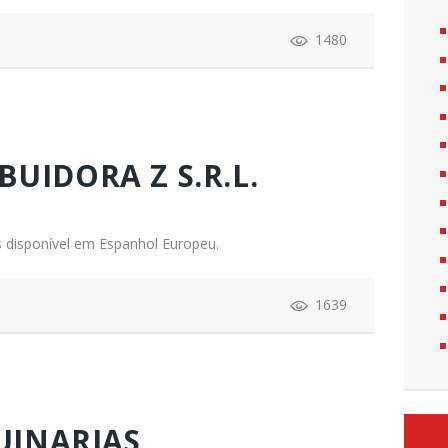
1480
BUIDORA Z S.R.L.
 disponível em Espanhol Europeu.
1639
UINARIAS