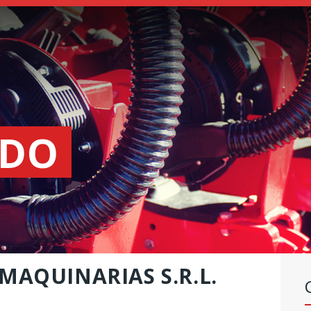
SEMEADORES
ESPALHADORES
DE
FERTILIZANTES
INSTITUCIONAL
DO
CONCESIONARIOS
NOVEDADES
NOSSA EMPRESA
CONTACTO
MAQUINARIAS S.R.L.