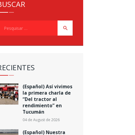
BUSCAR
esquisar
or:
RECIENTES
(Español) Así vivimos
la primera charla de
“Del tractor al
rendimiento” en
Tucumán
04 de August de 2026
(Español) Nuestra