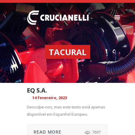
SEMEADORES
ESPALHADORES DE
TACURAL
FERTILIZANTES
INSTITUCIONAL
CONCESIONARIOS
NOVEDADES
EQ S.A.
NOSSA EMPRESA
14 fevereiro, 2023
CONTACTO
Desculpe-nos, mas este texto está apenas
disponível em Espanhol Europeu.
READ MORE
7697