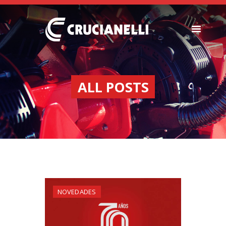
SEEDERS
FERTILIZER
ALL POSTS
SPREADERS
ABOUT US
DEALERSHIPS
NEWS
COMPANY
CONTACT
NOVEDADES