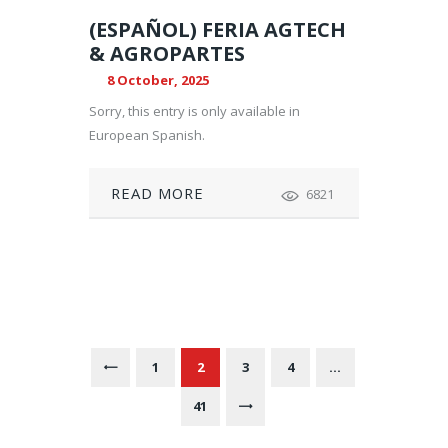
(ESPAÑOL) FERIA AGTECH
& AGROPARTES
8 October, 2025
Sorry, this entry is only available in
European Spanish.
READ MORE
6821
P
O
S
PAGE
1
<
PAGE
2
PAGE
3
PAGE
4
…
T
PAGE
41
>
S