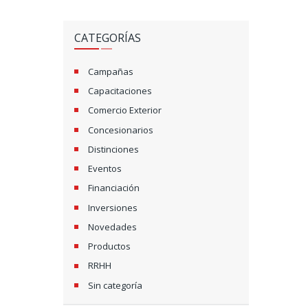
N
CATEGORÍAS
A
V
Campañas
Capacitaciones
I
Comercio Exterior
G
Concesionarios
A
Distinciones
Eventos
T
Financiación
I
Inversiones
O
Novedades
Productos
N
RRHH
Sin categoría