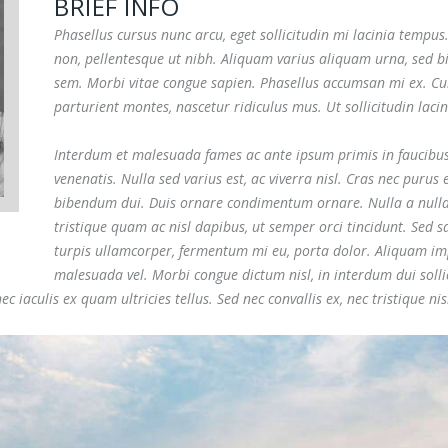
BRIEF INFO
Phasellus cursus nunc arcu, eget sollicitudin mi lacinia tempus.
non, pellentesque ut nibh. Aliquam varius aliquam urna, sed b
sem. Morbi vitae congue sapien. Phasellus accumsan mi ex. Cu
parturient montes, nascetur ridiculus mus. Ut sollicitudin lacin
Interdum et malesuada fames ac ante ipsum primis in faucibu
venenatis. Nulla sed varius est, ac viverra nisl. Cras nec purus 
bibendum dui. Duis ornare condimentum ornare. Nulla a nulla 
tristique quam ac nisl dapibus, ut semper orci tincidunt. Sed s
turpis ullamcorper, fermentum mi eu, porta dolor. Aliquam i
malesuada vel. Morbi congue dictum nisl, in interdum dui solli
iaculis ex quam ultricies tellus. Sed nec convallis ex, nec tristique nis