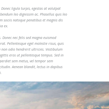
 Donec ligula turpis, egestas at volutpat
ibendum leo dignissim ac. Phasellus quis leo
m sociis natoque penatibus et magnis dis
ia ex.
s. Donec nec felis sed magna euismod
erat. Pellentesque eget molestie risus, quis
non odio hendrerit ultricies. Vestibulum
agittis eros ut pellentesque tempus. Sed in
mperdiet sem metus, vel tempor sem
citudin. Aenean blandit, lectus in dapibus
i.