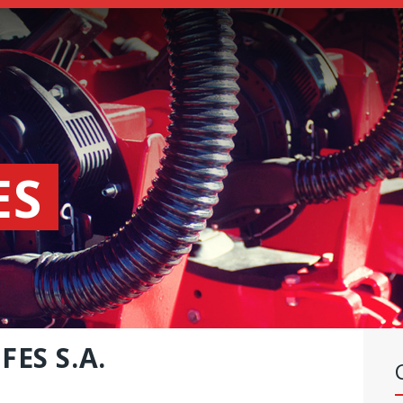
SEEDERS
FERTILIZER
SPREADERS
ABOUT US
DEALERSHIPS
ES
NEWS
COMPANY
CONTACT
ES S.A.