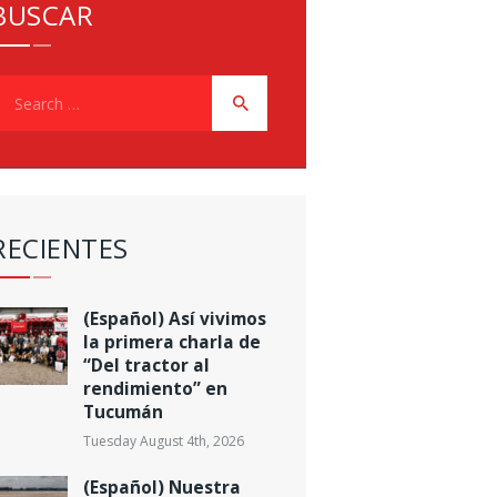
BUSCAR
earch
or:
RECIENTES
(Español) Así vivimos
la primera charla de
“Del tractor al
rendimiento” en
Tucumán
Tuesday August 4th, 2026
(Español) Nuestra