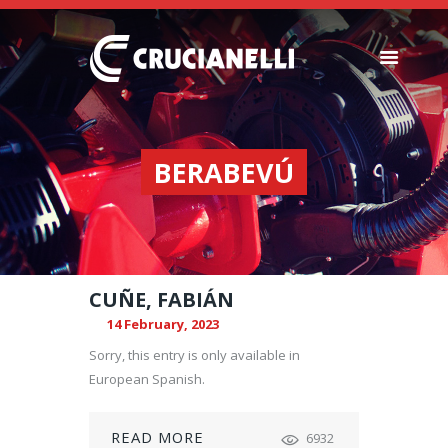
SEEDERS
FERTILIZER
BERABEVÚ
SPREADERS
ABOUT US
DEALERSHIPS
NEWS
CUÑE, FABIÁN
COMPANY
14 February, 2023
CONTACT
Sorry, this entry is only available in
European Spanish.
READ MORE
6932