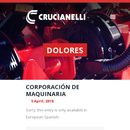
SEEDERS
FERTILIZER
DOLORES
SPREADERS
ABOUT US
DEALERSHIPS
NEWS
CORPORACIÓN DE
COMPANY
MAQUINARIA
CONTACT
5 April, 2018
Sorry, this entry is only available in
European Spanish.