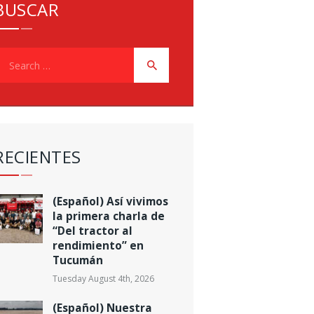
BUSCAR
earch
or:
RECIENTES
(Español) Así vivimos
la primera charla de
“Del tractor al
rendimiento” en
Tucumán
Tuesday August 4th, 2026
(Español) Nuestra