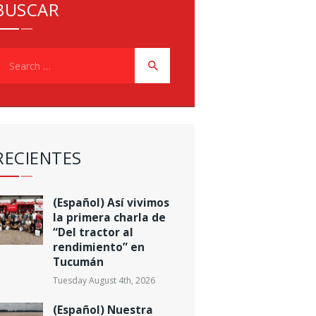
BUSCAR
earch
or:
RECIENTES
(Español) Así vivimos
la primera charla de
“Del tractor al
rendimiento” en
Tucumán
Tuesday August 4th, 2026
(Español) Nuestra