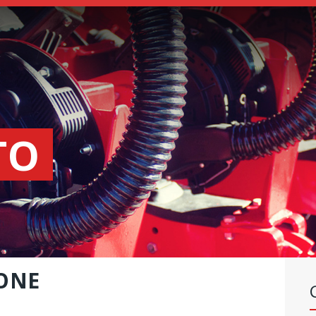
SEEDERS
FERTILIZER
SPREADERS
ABOUT US
DEALERSHIPS
TO
NEWS
COMPANY
CONTACT
IONE