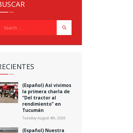
BUSCAR
earch
or:
RECIENTES
(Español) Así vivimos
la primera charla de
“Del tractor al
rendimiento” en
Tucumán
Tuesday August 4th, 2026
(Español) Nuestra