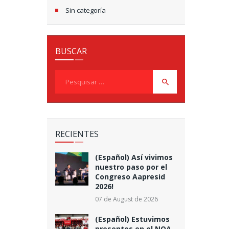
Sin categoría
BUSCAR
Pesquisar
por:
RECIENTES
(Español) Así vivimos
nuestro paso por el
Congreso Aapresid
2026!
07 de August de 2026
(Español) Estuvimos
presentes en el NOA