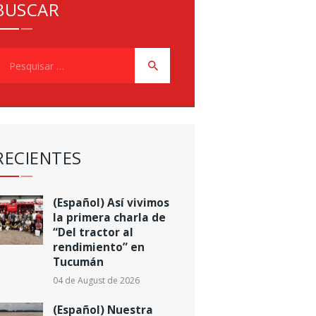
BUSCAR
esquisar
or:
RECIENTES
(Español) Así vivimos
la primera charla de
“Del tractor al
rendimiento” en
Tucumán
04 de August de 2026
(Español) Nuestra