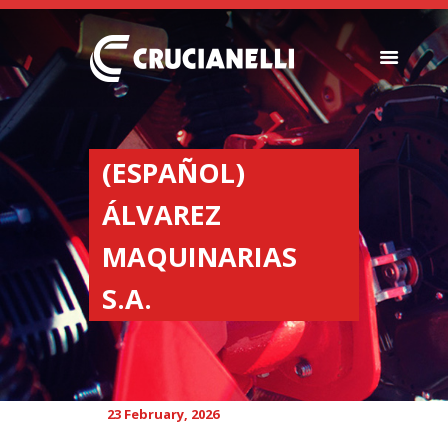
SEEDERS
FERTILIZER
(ESPAÑOL)
SPREADERS
ÁLVAREZ
ABOUT US
DEALERSHIPS
MAQUINARIAS
NEWS
S.A.
COMPANY
CONTACT
23 February, 2026