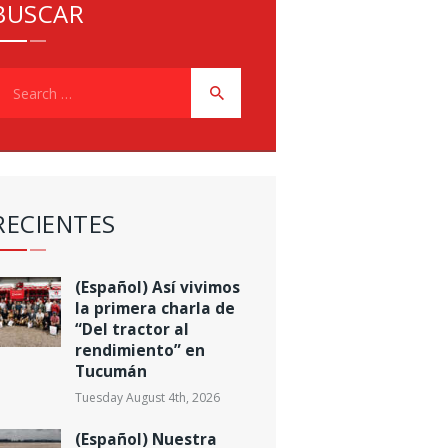
BUSCAR
earch
or:
RECIENTES
(Español) Así vivimos
la primera charla de
“Del tractor al
rendimiento” en
Tucumán
Tuesday August 4th, 2026
(Español) Nuestra