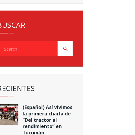
BUSCAR
earch
or:
RECIENTES
(Español) Así vivimos
la primera charla de
“Del tractor al
rendimiento” en
Tucumán