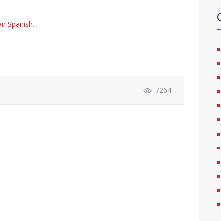
an Spanish
.
7264