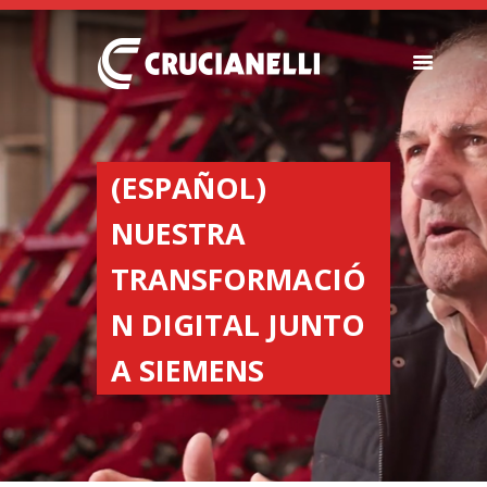
SEEDERS
FERTILIZER
(ESPAÑOL)
SPREADERS
NUESTRA
ABOUT US
DEALERSHIPS
TRANSFORMACIÓ
NEWS
N DIGITAL JUNTO
COMPANY
CONTACT
A SIEMENS