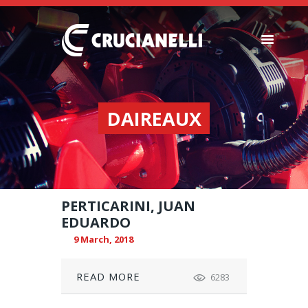
SEEDERS
FERTILIZER
DAIREAUX
SPREADERS
ABOUT US
DEALERSHIPS
NEWS
PERTICARINI, JUAN
COMPANY
EDUARDO
CONTACT
9 March, 2018
READ MORE
6283