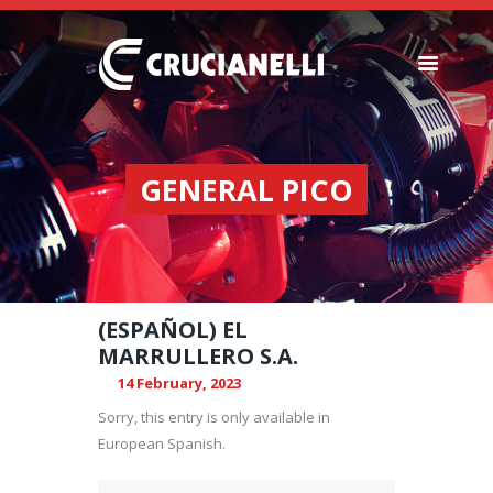
SEEDERS
FERTILIZER
GENERAL PICO
SPREADERS
ABOUT US
DEALERSHIPS
NEWS
(ESPAÑOL) EL
COMPANY
MARRULLERO S.A.
CONTACT
14 February, 2023
Sorry, this entry is only available in
European Spanish.