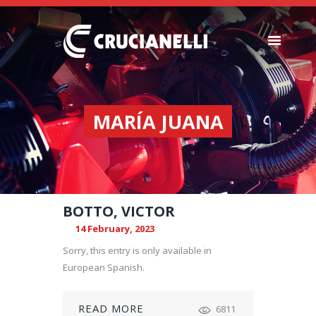
SEEDERS
FERTILIZER
MARÍA JUANA
SPREADERS
ABOUT US
DEALERSHIPS
NEWS
BOTTO, VICTOR
COMPANY
14 February, 2023
CONTACT
Sorry, this entry is only available in
European Spanish.
READ MORE
6811