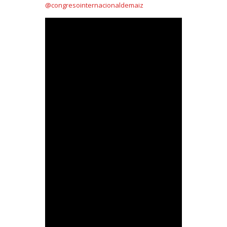
@congresointernacionaldemaiz