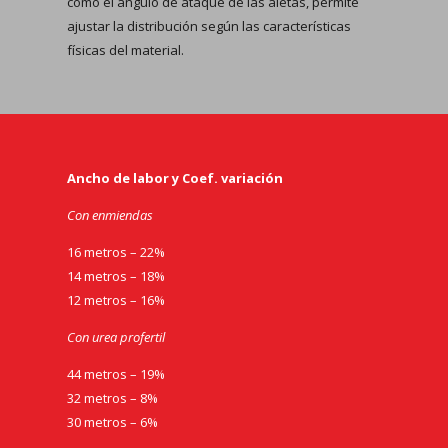
como el ángulo de ataque de las aletas, permite
ajustar la distribución según las características
físicas del material.
Ancho de labor y Coef. variación
Con enmiendas
16 metros – 22%
14 metros – 18%
12 metros – 16%
Con urea profertil
44 metros – 19%
32 metros – 8%
30 metros – 6%