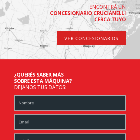
ENCONTRÁ UN
CONCESIONARIO CRUCIANELLI
CERCA TUYO
VER CONCESIONARIOS
¿QUERÉS SABER MÁS
SOBRE ESTA MÁQUINA?
DEJANOS TUS DATOS: