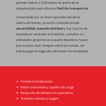
permite reducir a 3,90 metros el ancho de la
máquina para que esta sea
fácil de transportar
.
Comandado por un único operador desde la
cabina del tractor, su ancho reducido brinda
versatilidad, maniobrabilidad
y sus 2 pares de
neumáticos centrales en balancín, sumados a 2
articulados giratorios en la parte delantera, hacen
que su peso esté siempre sobre las ruedas, sin
sobrecargar el enganche del tractor en el traslado.
Permite la fertilización.
Mayor autonomía y rapidez de carga.
Reducción de tiempos no operativos.
Traslado cómodo y seguro.