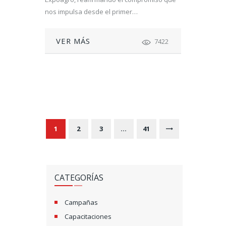
nos impulsa desde el primer…
VER MÁS
7422
N
A
V
PAGE
1
PAGE
2
PAGE
3
…
PAGE
41
>
E
G
CATEGORÍAS
A
C
Campañas
Capacitaciones