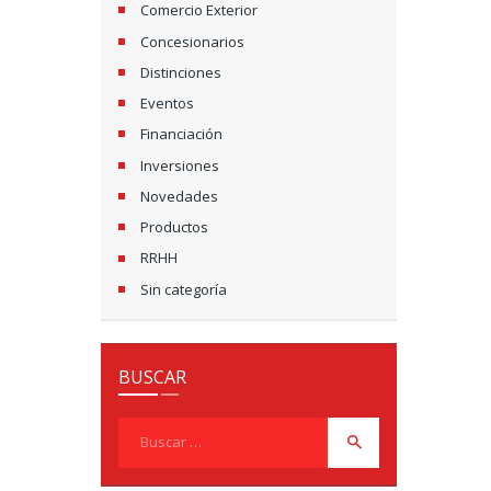
I
Comercio Exterior
Ó
Concesionarios
N
Distinciones
Eventos
D
Financiación
E
Inversiones
E
Novedades
Productos
N
RRHH
T
Sin categoría
R
A
BUSCAR
D
Buscar:
A