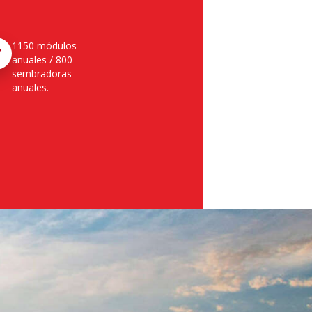
1150 módulos
anuales / 800
sembradoras
anuales.