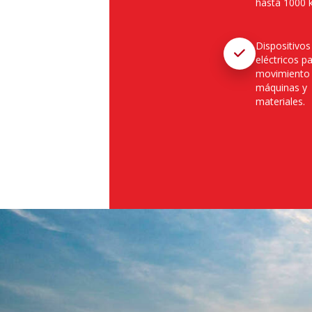
hasta 1000 k
Dispositivos
eléctricos pa
movimiento
máquinas y
materiales.