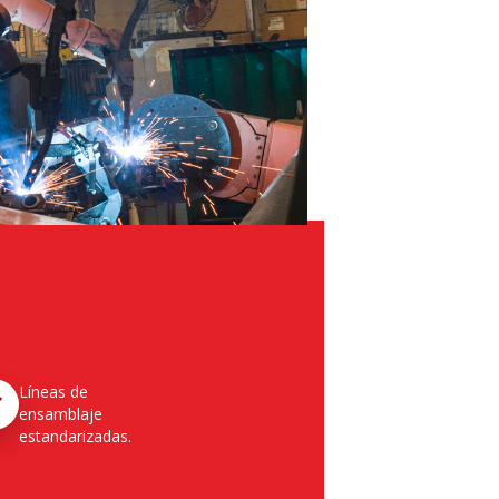
Líneas de
ensamblaje
estandarizadas.