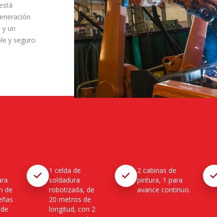
 está
generación
 y un
le y seguro.
1 celda de
2 cabinas de
ara
soldadura
pintura, 1 para
n de
robotizada, de
avance continuo.
eñas
20 metros de
 de
longitud, con 2