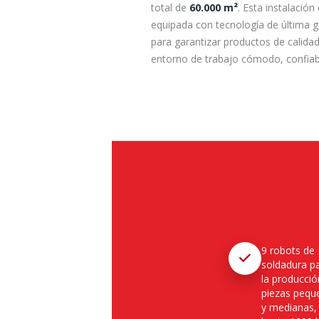
total de
60.000 m²
. Esta instalación
equipada con tecnología de última 
para garantizar productos de calidad
entorno de trabajo cómodo, confiab
9 robots de
soldadura p
la producció
piezas pequ
y medianas,