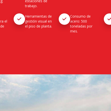
g.
estaciones de
trabajo.
Herramientas de
Consumo de
ra el
gestión visual en
acero: 500
 de
el piso de planta.
toneladas por
mes.