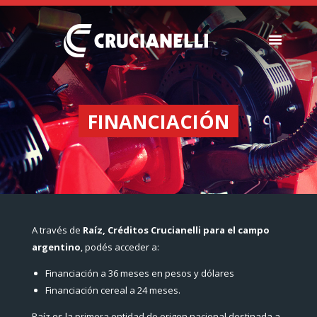
SEMBRADORAS
FERTILIZADORAS
FINANCIACIÓN
INSTITUCIONAL
CONCESIONARIOS
NOVEDADES
RECURSOS
CONTACTO
A través de
Raíz, Créditos Crucianelli para el campo
argentino
, podés acceder a:
Financiación a 36 meses en pesos y dólares
Financiación cereal a 24 meses.
Raíz es la primera entidad de origen nacional destinada a