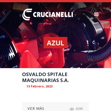
SEMBRADORAS
FERTILIZADORAS
AZUL
INSTITUCIONAL
CONCESIONARIOS
NOVEDADES
RECURSOS
OSVALDO SPITALE
CONTACTO
MAQUINARIAS S.A.
15 febrero, 2023
VER MÁS
6289