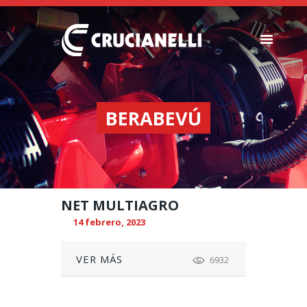
SEMBRADORAS
FERTILIZADORAS
BERABEVÚ
INSTITUCIONAL
CONCESIONARIOS
NOVEDADES
RECURSOS
NET MULTIAGRO
CONTACTO
14 febrero, 2023
VER MÁS
6932