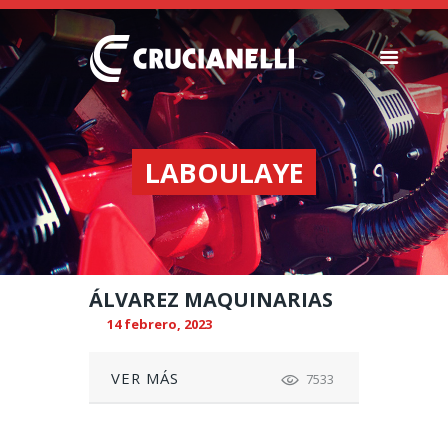
SEMBRADORAS
FERTILIZADORAS
LABOULAYE
INSTITUCIONAL
CONCESIONARIOS
NOVEDADES
RECURSOS
ÁLVAREZ MAQUINARIAS
CONTACTO
14 febrero, 2023
VER MÁS
7533