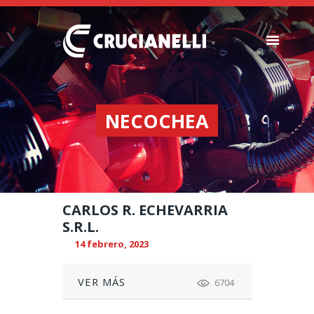
SEMBRADORAS
FERTILIZADORAS
NECOCHEA
INSTITUCIONAL
CONCESIONARIOS
NOVEDADES
RECURSOS
CARLOS R. ECHEVARRIA
CONTACTO
S.R.L.
14 febrero, 2023
VER MÁS
6704