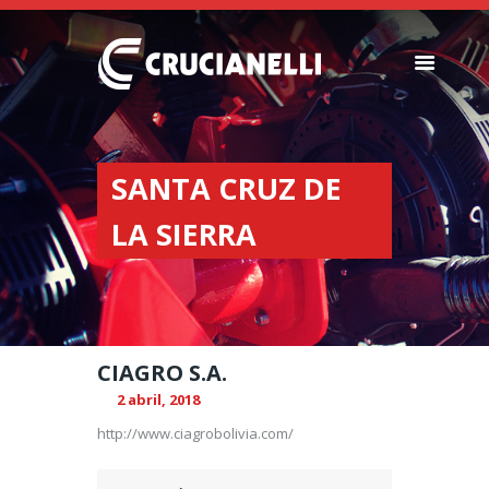
SEMBRADORAS
FERTILIZADORAS
SANTA CRUZ DE
INSTITUCIONAL
LA SIERRA
CONCESIONARIOS
NOVEDADES
RECURSOS
CONTACTO
CIAGRO S.A.
2 abril, 2018
http://www.ciagrobolivia.com/