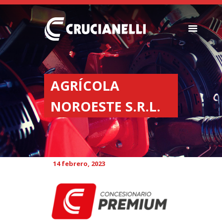
SEMBRADORAS
FERTILIZADORAS
AGRÍCOLA
INSTITUCIONAL
NOROESTE S.R.L.
CONCESIONARIOS
NOVEDADES
RECURSOS
CONTACTO
14 febrero, 2023