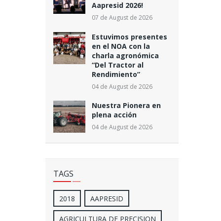
Aapresid 2026!
07 de August de 2026
Estuvimos presentes
en el NOA con la
charla agronómica
“Del Tractor al
Rendimiento”
04 de August de 2026
Nuestra Pionera en
plena acción
04 de August de 2026
TAGS
2018
AAPRESID
AGRICULTURA DE PRECISION