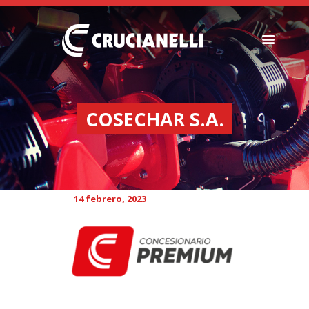
SEMBRADORAS
FERTILIZADORAS
COSECHAR S.A.
INSTITUCIONAL
CONCESIONARIOS
NOVEDADES
RECURSOS
14 febrero, 2023
CONTACTO