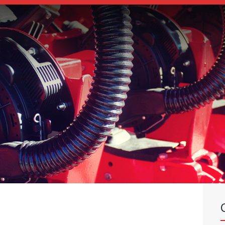
SEEDERS
FERTILIZER
SPREADERS
ABOUT US
DEALERSHIPS
NEWS
COMPANY
CONTACT