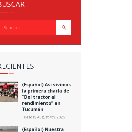
BUSCAR
earch
or:
RECIENTES
(Español) Así vivimos
la primera charla de
“Del tractor al
rendimiento” en
Tucumán
Tuesday August 4th, 2026
(Español) Nuestra