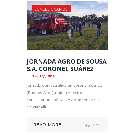
CONCESIONARIOS
JORNADA AGRO DE SOUSA
S.A. CORONEL SUÁREZ
18 July, 2018
Jornada demostrativa en Coronel Suárez
(Buenos Aires) junto a nuestro
concesionario oficial #AgroDeSousa S.A.
Crucianelli
READ MORE
7351