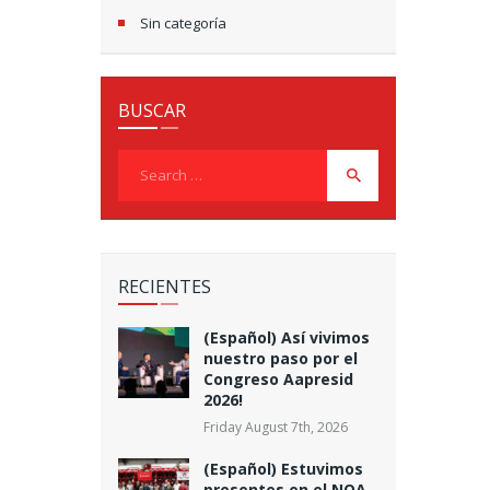
Sin categoría
BUSCAR
Search
for:
RECIENTES
(Español) Así vivimos
nuestro paso por el
Congreso Aapresid
2026!
Friday August 7th, 2026
(Español) Estuvimos
presentes en el NOA