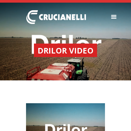
SEEDERS
FERTILIZER
DRILOR VIDEO
SPREADERS
ABOUT US
DEALERSHIPS
NEWS
COMPANY
CONTACT