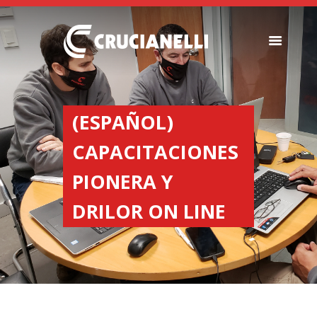
SEEDERS
FERTILIZER
(ESPAÑOL)
SPREADERS
CAPACITACIONES
ABOUT US
DEALERSHIPS
PIONERA Y
NEWS
DRILOR ON LINE
COMPANY
CONTACT