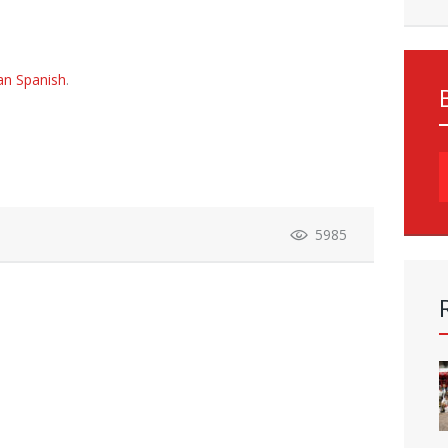
an Spanish
.
S
f
5985