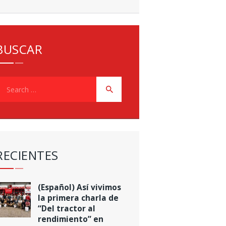
BUSCAR
earch
or:
RECIENTES
(Español) Así vivimos
la primera charla de
“Del tractor al
rendimiento” en