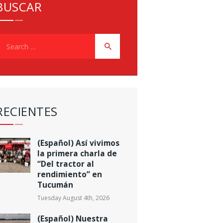
BUSCAR
earch
or:
RECIENTES
(Español) Así vivimos
la primera charla de
“Del tractor al
rendimiento” en
Tucumán
Tuesday August 4th, 2026
(Español) Nuestra