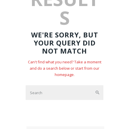
S
WE'RE SORRY, BUT
YOUR QUERY DID
NOT MATCH
Can't find what you need? Take a moment
and do a search below or start from
our
homepage
.