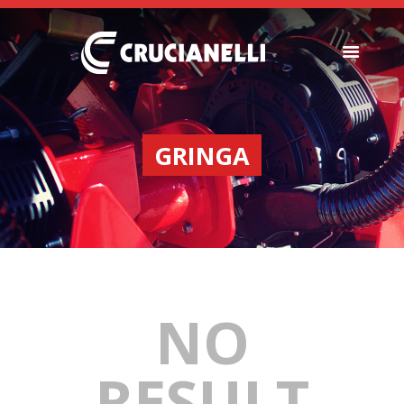
SEEDERS
FERTILIZER
GRINGA
SPREADERS
ABOUT US
DEALERSHIPS
NEWS
COMPANY
CONTACT
NO
RESULT