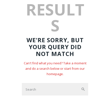
RESULT
S
WE'RE SORRY, BUT
YOUR QUERY DID
NOT MATCH
Can't find what you need? Take a moment
and do a search below or start from
our
homepage
.