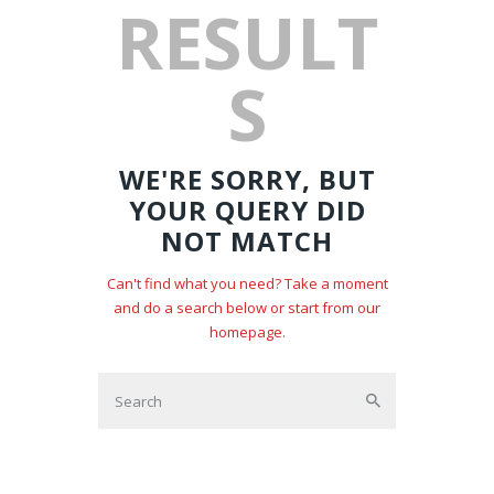
RESULT
S
WE'RE SORRY, BUT
YOUR QUERY DID
NOT MATCH
Can't find what you need? Take a moment
and do a search below or start from
our
homepage
.