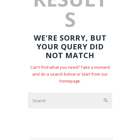
S
WE'RE SORRY, BUT
YOUR QUERY DID
NOT MATCH
Can't find what you need? Take a moment
and do a search below or start from
our
homepage
.