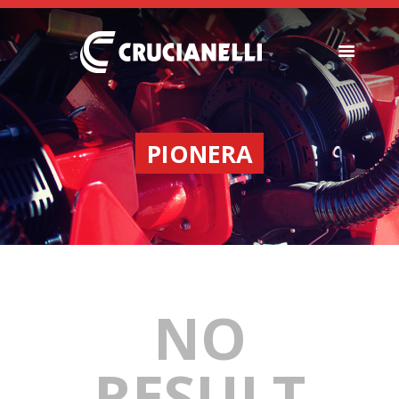
SEEDERS
FERTILIZER
PIONERA
SPREADERS
ABOUT US
DEALERSHIPS
NEWS
COMPANY
CONTACT
NO
RESULT