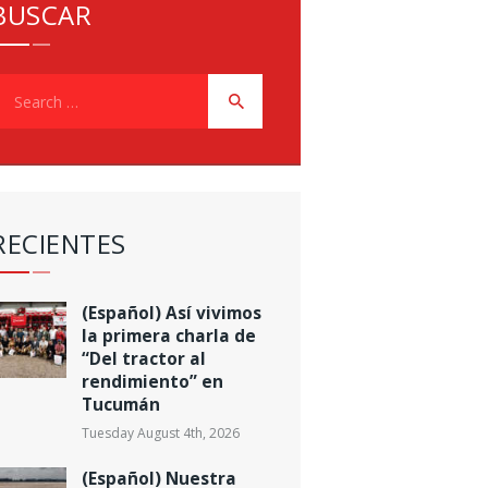
BUSCAR
earch
or:
RECIENTES
(Español) Así vivimos
la primera charla de
“Del tractor al
rendimiento” en
Tucumán
Tuesday August 4th, 2026
(Español) Nuestra