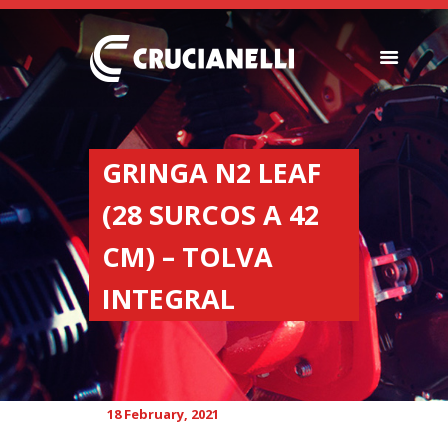
SEEDERS
FERTILIZER
GRINGA N2 LEAF
SPREADERS
(28 SURCOS A 42
ABOUT US
DEALERSHIPS
CM) – TOLVA
NEWS
INTEGRAL
COMPANY
CONTACT
18 February, 2021