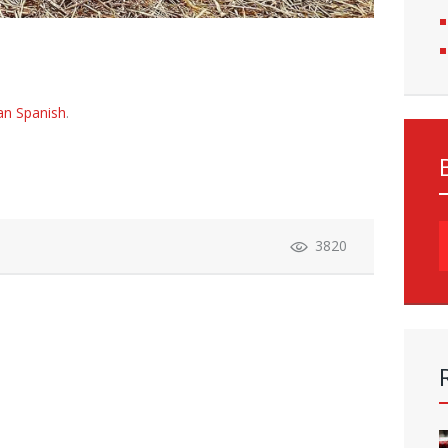
an Spanish
.
S
3820
f