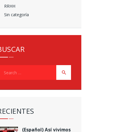
RRHH
Sin categoría
BUSCAR
earch
or:
RECIENTES
(Español) Así vivimos